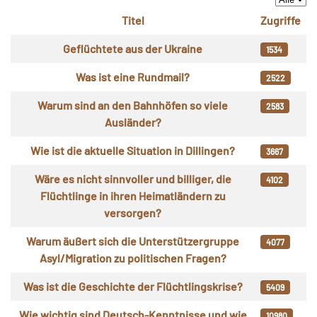
Anzeige
Titel
Zugriffe
Beiträge
Geflüchtete aus der Ukraine
1534
Was ist eine Rundmail?
2522
Warum sind an den Bahnhöfen so viele
2583
Ausländer?
Wie ist die aktuelle Situation in Dillingen?
3667
Wäre es nicht sinnvoller und billiger, die
4102
Flüchtlinge in ihren Heimatländern zu
versorgen?
Warum äußert sich die Unterstützergruppe
4077
Asyl/Migration zu politischen Fragen?
Was ist die Geschichte der Flüchtlingskrise?
5409
Wie wichtig sind Deutsch-Kenntnisse und wie
10980